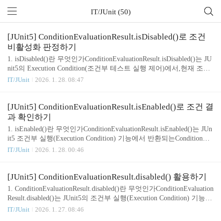
IT/JUnit (50)
[JUnit5] ConditionEvaluationResult.isDisabled()로 조건
비활성화 판정하기
1. isDisabled()란 무엇인가ConditionEvaluationResult.isDisabled()는 JU
nit5의 Execution Condition(조건부 테스트 실행 제어)에서,현재 조건
결과가 테스트 비활성화(disabled) 상태인지 여부를 확인하는 메서드
IT/JUnit
2026. 1. 28. 08:47
다.ExecutionCondition은 테스트를 실행할지 여부를 결정하기 위해C
onditionEvaluationResult.enabled() 혹은 ConditionEvaluationResult.disa
bled()를 반환하게 되는데,isDisabled()는 그 결과가 disabled인지(boole
[JUnit5] ConditionEvaluationResult.isEnabled()로 조건 결
an) 판정하는 간단하면서도 중요한 도우미 메서드다.즉,true → 테스
과 확인하기
트가 스킵되어야 함false → 테스트 실행 가능 2. 기본 사용 예제Co..
1. isEnabled()란 무엇인가ConditionEvaluationResult.isEnabled()는 JUn
it5 조건부 실행(Execution Condition) 기능에서 반환되는ConditionEva
luationResult 객체가 테스트를 실행해야 하는지 여부를 확인하는 메
IT/JUnit
2026. 1. 28. 00:46
서드다.ExecutionCondition 확장에서 enabled() 또는 disabled()를 반환
하면,JUnit은 내부적으로 isEnabled()를 통해 실행 여부를 결정하며,
확장 코드에서도 결과 검사에 활용할 수 있다.즉,true → 테스트 실행
[JUnit5] ConditionEvaluationResult.disabled() 활용하기
false → 테스트 스킵테스트 조건 평가 로직을 커스터마이징할 때 매
1. ConditionEvaluationResult.disabled()란 무엇인가ConditionEvaluation
우 중요한 플래그이다. 2. 기본 사용 예제ConditionEvaluationResult re
Result.disabled()는 JUnit5의 조건부 실행(Execution Condition) 기능에
sult = Cond..
서 사용되는 메서드로,테스트가 특정 조건을 만족하지 않을 때 테스
IT/JUnit
2026. 1. 27. 08:46
트 실행을 스킵(Skipped) 하도록 만드는 역할을 한다.ExecutionCondit