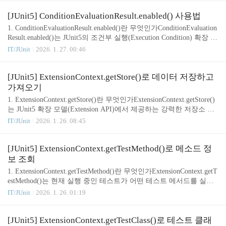
ion 확장에서 조건을 평가할 때,disabled()를 반환하면 JUnit은 테스트
를 아예 실행하지 않고 건너뛰기 처리한다.즉,enabled() → 테스트 실
[JUnit5] ConditionEvaluationResult.enabled() 사용법
행disabled() → 테스트 스킵이처럼 실행 여부를 테스트 시작 전 단계
1. ConditionEvaluationResult.enabled()란 무엇인가ConditionEvaluation
에서 제어할 수 있기 때문에,실행 조건이 명확한 테스트 환경에서 매
Result.enabled()는 JUnit5의 조건부 실행(Execution Condition) 확장 기
우 유용하다. 2. 기본 사용 형태Condit..
능에서 사용되는 메서드로,특정 조건을 만족해 테스트를 실행해야
IT/JUnit
2026. 1. 27. 00:46
함을 나타내는 결과 객체를 생성한다.Execution Condition은 Executio
nCondition 인터페이스를 구현해 만들며,JUnit5는 테스트 실행 전에
이 조건을 평가해 “실행(enabled)” 또는 “비활성(disabled)” 여부를 결
[JUnit5] ExtensionContext.getStore()로 데이터 저장하고
정한다.즉, enabled()는 “이 조건에서는 테스트를 실행해도 된다”라
가져오기
는 신호를 JUnit 플랫폼에 전달하는 역할을 한다. 2. 기본 사용 형태C
1. ExtensionContext.getStore()란 무엇인가ExtensionContext.getStore()
onditionEvaluation..
는 JUnit5 확장 모델(Extension API)에서 제공하는 강력한 저장소 기
능으로,확장(Extension) 내부에서 테스트 실행 중 데이터를 보관하고
IT/JUnit
2026. 1. 26. 08:45
공유할 수 있는 Key-Value 기반 스토어를 제공한다.스토어(Store)는
단순 Map이 아니라 JUnit이 생명주기별로 관리하는 스코프 기반 저
장 공간이며, 이를 활용하면 다음을 구현할 수 있다.테스트 실행 전
[JUnit5] ExtensionContext.getTestMethod()로 메소드 정
후에 데이터를 공유타이머, 카운터 등 실행 중 누적 데이터 유지확장
보 조회
간 공통 데이터 공유클래스 단위, 메서드 단위로 자동 정리되는 임시
1. ExtensionContext.getTestMethod()란 무엇인가ExtensionContext.getT
데이터 저장JUnit5 확장에서 가장 유용한 기능 중 하나다. 2. 기본 사
estMethod()는 현재 실행 중인 테스트가 어떤 테스트 메서드를 실행
용 예제 – 데이..
하고 있는지를 Optional 형태로 제공하는 JUnit5 확장 API이다.확장
IT/JUnit
2026. 1. 26. 01:19
에서 테스트 메서드 정보를 조회하면 다음과 같은 작업이 가능해진
다.테스트 메서드 이름 기반 로깅테스트 메서드 애노테이션 검사메
서드 시그니처 기반 조건 처리실행 중인 테스트 메서드에 맞춰 동적
[JUnit5] ExtensionContext.getTestClass()로 테스트 클래