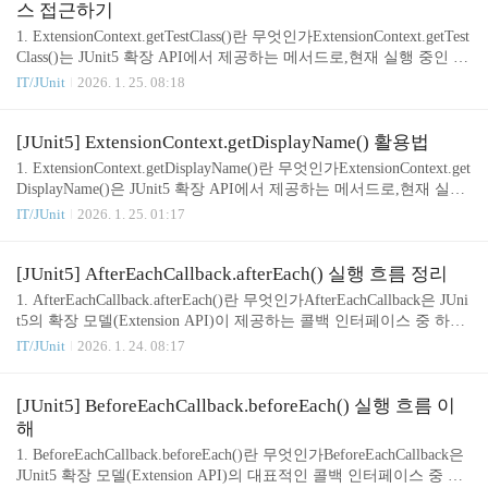
설정 적용확장을 활용하는 테스트 자동화 환경에서는 매우 빈번하
스 접근하기
게 사용되는 메타데이터 API다. 2. 기본 사용 예제import org.junit.jup
1. ExtensionContext.getTestClass()란 무엇인가ExtensionContext.getTest
iter.api.extension.BeforeEachCallback;import org.junit.jupit..
Class()는 JUnit5 확장 API에서 제공하는 메서드로,현재 실행 중인 테
스트가 속한 테스트 클래스 정보를 Optional> 형태로 반환한다.확장
IT/JUnit
2026. 1. 25. 08:18
에서 테스트 클래스 정보를 가져오면 다음과 같은 활용이 가능하다.
클래스 기반 로깅클래스 애노테이션 검사클래스 단위 설정/초기화
로직 적용리플렉션 기반 유틸 처리확장(Extension) 작성 시 가장 자
[JUnit5] ExtensionContext.getDisplayName() 활용법
주 사용하는 메타데이터 중 하나다. 2. 기본 사용 예제import org.juni
1. ExtensionContext.getDisplayName()란 무엇인가ExtensionContext.get
t.jupiter.api.extension.BeforeEachCallback;import org.junit.jupiter.api.ext
DisplayName()은 JUnit5 확장 API에서 제공하는 메서드로,현재 실행
ension.Extension..
중인 테스트 또는 컨테이너에 설정된 표시용 이름(Display Name) 을
IT/JUnit
2026. 1. 25. 01:17
조회할 수 있다.이 값은 다음과 같은 경우에 달라질 수 있다.테스트
메서드 또는 클래스에 @DisplayName이 선언된 경우기본적으로는
메서드명이나 클래스명이 표시됨동적 테스트나 컨테이너에서는 생
[JUnit5] AfterEachCallback.afterEach() 실행 흐름 정리
성 시 지정한 이름확장에서 테스트 흐름을 로깅하거나 테스트 식별
1. AfterEachCallback.afterEach()란 무엇인가AfterEachCallback은 JUni
을 위해 매우 유용한 API다. 2. 기본 사용 예제import org.junit.jupiter.
t5의 확장 모델(Extension API)이 제공하는 콜백 인터페이스 중 하나
api.extension.BeforeEachCallback;import org.jun..
로,afterEach(ExtensionContext context) 메서드는 각 테스트 메서드 실
IT/JUnit
2026. 1. 24. 08:17
행이 끝난 직후 호출되는 확장 포인트이다.이는 @AfterEach와 유사
하지만, 확장(Extension)을 통해 테스트 외부에서 공통 정리 로직을
강제하거나 자동화할 수 있다는 점에서 더 강력하다.예: 리소스 해
[JUnit5] BeforeEachCallback.beforeEach() 실행 흐름 이
제, 트랜잭션 처리, 로그 수집, 타이머 종료, 모니터링 훅 등. 2. 기본
해
구현 예제import org.junit.jupiter.api.extension.AfterEachCallback;impor
1. BeforeEachCallback.beforeEach()란 무엇인가BeforeEachCallback은
t org.junit..
JUnit5 확장 모델(Extension API)의 대표적인 콜백 인터페이스 중 하