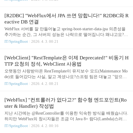
al 어노테이션 하나면 완벽하게 동작합니다.하지만 그 원리는 MVC
와 완전히 다릅니다.1. 트랜잭션 매니저 설정 ()스프링 부트가 Conne
ctionFactory를 보고 알아서 빈을 등록해 주지만, 명시적으로 알고 있
[R2DBC] "WebFlux에서 JPA 쓰면 망합니다!" R2DBC와 R
어야 합니다.JDBC의 PlatformTransactionManager가 아니라, R2dbcTra
eactive DB 연결
nsactionManager가 필요합니다.@Configuration@EnableTransactionMa
WebFlux 서버를 잘 만들어놓고 spring-boot-starter-data-jpa 의존성을
nagement // 트랜잭션 관리 활성화public class ..
추가하는 순간, 그 서버의 성능은 나락으로 떨어집니다.왜냐고요? W
ebFlux는 적은 수의 쓰레드(이벤트 루프)로 돌아가는데, JPA가 쿼리
IT/SpringBoot
2026. 4. 3. 00:21
를 날리는 동안 그 소중한 쓰레드를 붙잡고 놔주지 않기(Blocking)
때문입니다.이벤트 루프가 멈추면 서버 전체가 멈춥니다.그래서 우
리는 R2DBC라는 새로운 친구를 사귀어야 합니다.1. R2DBC가 뭔가
[WebClient] "RestTemplate은 이제 Deprecated!" 비동기 H
요?Reactive Relational Database Connectivity의 약자입니다.MySQL, P
TTP 요청의 정석, WebClient 사용법
ostgreSQL, H2 같은 관계형 DB를 논블로킹(Non-Blocking) 방식으로
오랫동안 사랑받아온 RestTemplate이 유지보수 모드(Maintenance Mo
사용할 수 있게 해주는 표준 API입니다. JDBC: 결과가 나올 때까지
de)로 들어갔다는 사실, 알고 계셨나요?스프링 팀은 대놓고 "앞으로
..
는 WebClient를 쓰세요"라고 권장합니다.이유는 단순합니다. RestTe
IT/SpringBoot
2026. 4. 2. 08:21
mplate은 동기(Blocking) 방식이라서, 외부 API가 3초 걸리면 내 서버
도 3초 동안 멈춰 있어야 하기 때문입니다.반면 WebClient는 요청만
보내고 딴 일을 하러 갈 수 있습니다. (Non-Blocking)1. WebClient 만
[WebFlux] "컨트롤러가 없다고?" 함수형 엔드포인트(Ro
들기 (Builder 패턴)WebClient는 불변(Immutable) 객체라서 쓰레드 안
uter & Handler) 작성법
전(Thread-safe)합니다. 싱글톤 빈으로 등록해서 재사용하는 것이 좋
지난 시간에는 @RestController를 이용한 익숙한 방식을 배웠습니다.
습니다.@Configurationpublic class WebClien..
하지만 WebFlux의 창시자들은 조금 더 Java 8+ 람다(Lambda)스러운
방식을 제안합니다.바로 함수형 엔드포인트(Functional Endpoints)입
IT/SpringBoot
2026. 4. 2. 00:16
니다.이 방식은 "요청을 어디로 보낼지(Routing)"와 "어떻게 처리할