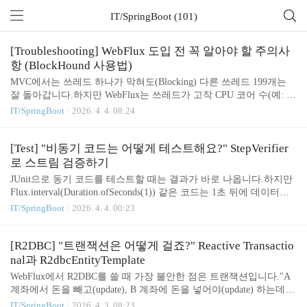
IT/SpringBoot (101)
[Troubleshooting] WebFlux 도입 전 꼭 알아야 할 주의사
항 (BlockHound 사용법)
MVC에서는 쓰레드 하나가 막혀도(Blocking) 다른 쓰레드 199개는
잘 돌아갑니다.하지만 WebFlux는 쓰레드가 고작 CPU 코어 수(예: 4
개)만큼밖에 없습니다. 하나가 막히면 서버 성능의 25%가 날아가는
IT/SpringBoot
2026. 4. 4. 08:24
셈이죠.문제는 실수로 JDBC를 쓰거나, Thread.sleep을 써도 컴파일
에러가 안 난다는 것입니다. 배포하고 나서야 서버가 죽는 걸 보게
되죠.이걸 막아주는 수호신, BlockHound를 소개합니다.1. BlockHoun
[Test] "비동기 코드는 어떻게 테스트해요?" StepVerifier
d: "블로킹 코드가 보이면 에러를 뱉어라!"Reactor 팀이 만든 도구로,
로 스트림 검증하기
논블로킹 쓰레드(Reactor Thread)에서 블로킹 작업이 감지되면 즉시
JUnit으로 동기 코드를 테스트할 때는 결과가 바로 나옵니다.하지만
예외(BlockingOperationError)를 던져서 테스트를 실패하게 만듭니
Flux.interval(Duration.ofSeconds(1)) 같은 코드는 1초 뒤에 데이터가
다.① 의존성 추가depende..
나옵니다.이걸 테스트하려고 Thread.sleep(1000)을 쓰는 순간, 테스트
IT/SpringBoot
2026. 4. 4. 00:23
시간은 늘어지고 코드는 지저분해집니다.Project Reactor는 이런 문
제를 해결하기 위해 StepVerifier라는 강력한 테스트 도구를 제공합니
다.1. StepVerifier가 뭔가요?리액티브 스트림의 구독자(Subscriber) 역
[R2DBC] "트랜잭션은 어떻게 걸죠?" Reactive Transactio
할을 하는 테스트용 객체입니다."첫 번째 데이터는 'A'여야 하고, 두
nal과 R2dbcEntityTemplate
번째는 'B'여야 하고, 마지막엔 성공적으로 끝나야 해"라는 시나리오
WebFlux에서 R2DBC를 쓸 때 가장 불안한 점은 트랜잭션입니다."A
를 짜고, 실제로 그렇게 흘러가는지 검증합니다.2. 기본 사용법: 데
계좌에서 돈을 빼고(update), B 계좌에 돈을 넣어야(update) 하는데,
이터 검증 ()..
중간에 에러 나면 롤백이 될까?"결론부터 말씀드리면, @Transaction
IT/SpringBoot
2026. 4. 3. 08:23