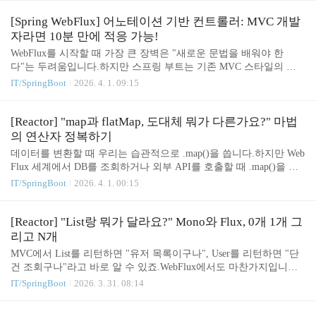
지(Handling)"를 완벽하게 분리합니다.1. 두 가지 핵심: Router & Han
dler마치 지하철 노선도와 같습니다.RouterFunction (지도): "이 URL
[Spring WebFlux] 어노테이션 기반 컨트롤러: MVC 개발
로 오면 저기로 가세요." (길 안내)HandlerFunction (목적지): "오셨군
자라면 10분 만에 적응 가능!
요. 제가 처리해 드릴게요." (실제 업무)MVC에서는 컨트롤러 안에
WebFlux를 시작할 때 가장 큰 장벽은 "새로운 문법을 배워야 한
매핑(@GetMapping)과 로직이 섞여 있었지만, 여기서는 완전히..
다"는 두려움입니다.하지만 스프링 부트는 기존 MVC 스타일의 코
드를 99% 재사용할 수 있게 해 줍니다.오늘 보여드릴 코드를 보면
IT/SpringBoot
2026. 4. 1. 09:15
"어? 이게 WebFlux라고? MVC랑 똑같은데?"라고 하실 겁니다.하지
만 그 속은 완전히 다른 비동기 엔진(Netty)으로 돌아가고 있죠.1. 의
존성 확인먼저 spring-boot-starter-web이 아니라 spring-boot-starter-we
[Reactor] "map과 flatMap, 도대체 뭐가 다른가요?" 마법
bflux가 필요합니다.dependencies { implementation 'org.springframewo
의 연산자 정복하기
rk.boot:spring-boot-starter-webflux' // implementation 'org.springframew
데이터를 변환할 때 우리는 습관적으로 .map()을 씁니다.하지만 Web
ork.b..
Flux 세계에서 DB를 조회하거나 외부 API를 호출할 때 .map()을 쓰
면, 결과값으로 Mono> 같은 러시아 인형(중첩 구조)이 튀어나옵니
IT/SpringBoot
2026. 4. 1. 00:15
다.이 껍질을 벗겨내고 알맹이만 쏙 빼내는 기술, flatMap이 필요한
순간입니다.1. 단순 변환의 제왕: mapmap은 동기적(Synchronous)이
고, 1:1로 변환할 때 사용합니다.입력 데이터 T를 받아서 U로 바꿉니
[Reactor] "List랑 뭐가 달라요?" Mono와 Flux, 0개 1개 그
다.비유: 사과를 넣으면 -> 껍질 깎은 사과가 나옴.특징: 단순히 값을
리고 N개
가공하거나, 객체를 다른 객체로 매핑할 때 씁니다.// 1. 문자열을 대
MVC에서 List를 리턴하면 "유저 목록이구나", User를 리턴하면 "단
문자로 변환Flux.just("a", "b", "c") .map(String::toUpperCase) // "a" ->
건 조회구나"라고 바로 알 수 있죠.WebFlux에서도 마찬가지입니다.
..
리턴 타입만 봐도 "데이터가 몇 개 흐를지" 예측할 수 있어야 합니
IT/SpringBoot
2026. 3. 31. 08:14
다.WebFlux의 기반 라이브러리인 Project Reactor는 데이터를 담는 그
릇을 딱 두 가지로 정의했습니다.바로 Mono(모노)와 Flux(플럭스)입