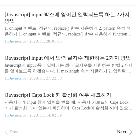
따라 텍스트박스 활성..
sabled 속성을 따로 명시해 주지 않으면, 버튼은 활성화됩니다. input
태그에 disabled 속성을 명시해 주면, 버튼이 비활성화 됩니다. disabl
ed 속성에 어떤 값을 주면, 버튼은 활성화되게 됩니다. 따라서, disabl
[Javascript] input 박스에 영어만 입력되도록 하는 2가지
ed 속성에 값을 주면서, 버튼을 비활성화 하고 싶다면 'disabled'라고
방법
명시해 주어야 합니다. 버튼 클릭하여 활성화/비활성화 하기 '활성
1. oninput 이벤트, 정규식, replace() 함수 사용하기 2. pattern 속성 적
화' 또는 '비활성화' 버튼을 클릭하세요 function btnActive() { const ta
용하기 1. oninput 이벤트, 정규식, replace() 함수 사용하기 function ha
r..
ndleOnInput(e) { e.value = e.value.replace(/[^A-Za-z]/ig, '') } (JS, HTM
IT/Javascript
2020. 11. 28. 01:05
L 탭을 클릭하여 소스코드를 확인하세요) 이 코드는 사용자가 알파
벳이 아닌 다른 값을 입력하면 아예 입력이 되지 않습니다. input에
사용자가 값을 입력하면 handleOnInput 함수를 실행시키고, 이 함수
[Javascript] input 에서 입력 글자수 제한하는 2가지 방법
는 사용자가 입력한 값을 replace함수와 정규식을 활용하여 입력한
Javascript의 input 폼에 입력되는 최대 글자수를 제한하는 방법 2가지
값에 알파벳이 아닌 문자가 있는 경우 공백으로 변환시켜서 input에
를 알아보도록 하겠습니다. 1. maxlength 속성 사용하기 2. 입력된 글
다시 넣어줍니다. 2. pattern 속..
자수를 체크로직 구현하기 1. maxlength 속성 사용하기 maxlength 속
IT/Javascript
2020. 11. 27. 22:50
성을 지정하여 최대 입력 글자수를 제한할 수 있습니다. 위 예제는
최대 5글자까지만 입력이 가능합니다. 그러나, 이 방법은 input의 typ
e이 'text, search, url, tel, email, password' 일 경우에만 유효합니다. typ
[Javascript] Caps Lock 키 활성화 여부 체크하기
e이 'number'일 경우에는 유효하지 않습니다. 따라서, type이 'numbe
사용자에게 input 창에 입력을 받을 때, 사용자 키보드의 Caps Lock
r'인 경우에는 다음의 방법을 사용해야 합니다. 2. 입력된 글자수를
키가 활성화 되어 있는지 확인하여, Caps Lock이 활성화 되어 있으면
체크로직 구현하기 function handleOnInput(elem..
메시지를 보여주는 방법을 소개합니다. Caps Lock 키 활성화 여부 체
IT/Javascript
2020. 11. 14. 02:39
크하기 function checkCapsLock(event) { if (event.getModifierState("Ca
psLock")) { document.getElementById("message").innerText = "Caps Lo
ck이 켜져 있습니다." }else { document.getElementById("message").inn
Prev
Next