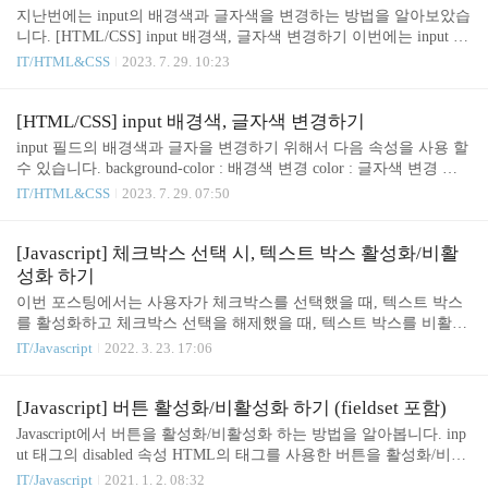
sparent; } 위 예제에서 첫번째 input에 필드를 클릭하면, 커서가 나타
지난번에는 input의 배경색과 글자색을 변경하는 방법을 알아보았습
납니다. 두번째 input 필드를 클릭하면, 커서가 보이지 않습니다.
니다. [HTML/CSS] input 배경색, 글자색 변경하기 이번에는 input 필
드 안의 커서 색깔을 변경하는 방법입니다. caret-color 이 caret-color
IT/HTML&CSS
2023. 7. 29. 10:23
속성을 이용하여 input 필드 안의 커서 색상을 변경할 수 있습니다.
예제 input { caret-color: red; } input 필드를 클릭해보세요. 커서가 빨
간색으로 변경되었습니다.
[HTML/CSS] input 배경색, 글자색 변경하기
input 필드의 배경색과 글자을 변경하기 위해서 다음 속성을 사용 할
수 있습니다. background-color : 배경색 변경 color : 글자색 변경 예
제 input { background-color: yellow; color: red; }
IT/HTML&CSS
2023. 7. 29. 07:50
[Javascript] 체크박스 선택 시, 텍스트 박스 활성화/비활
성화 하기
이번 포스팅에서는 사용자가 체크박스를 선택했을 때, 텍스트 박스
를 활성화하고 체크박스 선택을 해제했을 때, 텍스트 박스를 비활성
화 하는 방법을 정리해보도록 하겠습니다. 체크박스 선택 시, 텍스트
IT/Javascript
2022. 3. 23. 17:06
박스 활성화/비활성화 하기 다음 예제는 아래와 같이 동작합니다. 체
크박스 선택 했을 때 텍스트 박스 활성화 텍스트 박스에 포커스 체크
박스 선택해제 했을 때 텍스트 박스 비활성화 텍스트 박스 입력값 초
[Javascript] 버튼 활성화/비활성화 하기 (fieldset 포함)
기화 기타 의견 입력 function toggleTextbox(checkbox) { // 1. 텍스트
Javascript에서 버튼을 활성화/비활성화 하는 방법을 알아봅니다. inp
박스 element 찾기 const textbox_elem = document.getElementById('my
ut 태그의 disabled 속성 HTML의 태그를 사용한 버튼을 활성화/비활
_text'); // 2-1. 체크박스 선택여부 체크 // 2-2. 체크박스 선택여부에
성화 할때는 disabled 속성을 이용합니다. 기본적으로 input 태그에 di
IT/Javascript
2021. 1. 2. 08:32