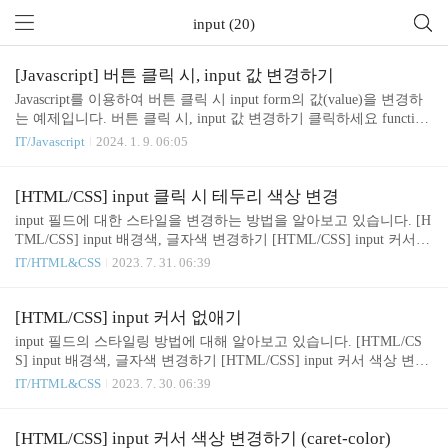
input (20)
[Javascript] 버튼 클릭 시, input 값 변경하기
Javascript를 이용하여 버튼 클릭 시 input form의 값(value)을 변경하
는 예제입니다. 버튼 클릭 시, input 값 변경하기 클릭하세요 function
btnClick() { const myinput = document.getElementById('my-input'); myi
IT/Javascript
2024. 1. 9. 06:05
nput.value = "안녕하세요"; } HTML 버튼을 클릭하면, btnClick() 함
수를 호출합니다. JAVASCRIPT document.getElementById('my-input');
getElementById() 함수를 이용하여, id가 my-input인 input form 요소
[HTML/CSS] input 클릭 시 테두리 색상 변경
를 선택합니다. myinput.value = '안녕하세요'; 선택한 input form 요소
input 필드에 대한 스타일을 변경하는 방법을 알아보고 있습니다. [H
의 value를 '안녕하세요'로 변..
TML/CSS] input 배경색, 글자색 변경하기 [HTML/CSS] input 커서
색상 변경하기 (caret-color) [HTML/CSS] input 커서 없애기 [HTML/
IT/HTML&CSS
2023. 7. 31. 06:39
CSS] input 테두리 아래만 남기기, 없애기 (border, outline) 이번에는 i
nput 필드를 클릭했을 때 테두리의 색상을 변경하는 방법을 알아보
도록 하겠습니다. input 클릭 시, 테두리 색상 변경 필드 클릭 시, 테
[HTML/CSS] input 커서 없애기
두리 색상을 변경하기 위해서, 다음의 두 속성을 이용할 수 있습니
input 필드의 스타일링 방법에 대해 알아보고 있습니다. [HTML/CS
다. border-color outline 이 두 속성의 지난번 포스팅에서 input 필드의
S] input 배경색, 글자색 변경하기 [HTML/CSS] input 커서 색상 변경
테두리를 없앨 때도 사용했습니다. [HTML/CSS] input 테두..
하기 (caret-color) 이번에는 input 필드를 클릭하면 나타나는 커서를
IT/HTML&CSS
2023. 7. 30. 06:39
없애는 방법입니다. caret-color caret-color 속성의 input 필드의 커서
색상을 지정하는 속성입니다. 이 속성의 값을 'transparent'로 지정하
여, input의 커서를 숨길 수 있습니다. 예제 .no-caret { caret-color: tran
[HTML/CSS] input 커서 색상 변경하기 (caret-color)