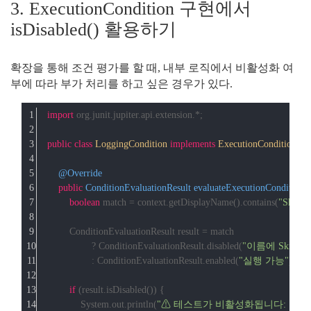
3. ExecutionCondition 구현에서
isDisabled() 활용하기
확장을 통해 조건 평가를 할 때, 내부 로직에서 비활성화 여
부에 따라 부가 처리를 하고 싶은 경우가 있다.
import
 org.junit.jupiter.api.extension.*;
public
class
LoggingCondition
implements
ExecutionCondition
{
@Override
public
 ConditionEvaluationResult 
evaluateExecutionCondition
(
boolean
 match = context.getDisplayName().contains(
"Skip"
);
        ConditionEvaluationResult result = match
                ? ConditionEvaluationResult.disabled(
"이름에 Skip이
                : ConditionEvaluationResult.enabled(
"실행 가능"
);
if
 (result.isDisabled()) {
            System.out.println(
"⚠ 테스트가 비활성화됩니다: "
 + c