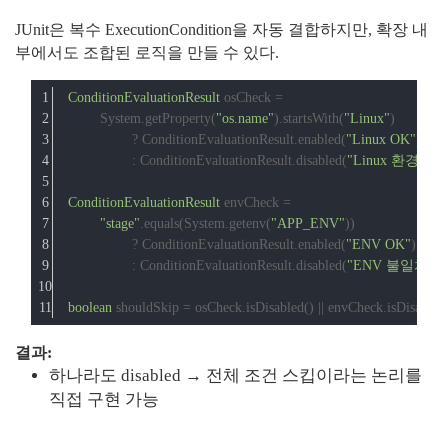
JUnit은 복수 ExecutionCondition을 자동 결합하지만, 확장 내
부에서도 조합된 로직을 만들 수 있다.
ConditionEvaluationResult
 osCheck =
        System.getProperty(
"os.name"
).startsWith(
"Linux"
)
                ? ConditionEvaluationResult.enabled(
"Linux OK"
)
                : ConditionEvaluationResult.disabled(
"Linux 환경 아
ConditionEvaluationResult
 envCheck =
"stage"
.equals(System.getenv(
"APP_ENV"
))
                ? ConditionEvaluationResult.enabled(
"ENV OK"
)
                : ConditionEvaluationResult.disabled(
"ENV 불일치"
);
boolean
 shouldSkip = osCheck.isDisabled() || envCheck.isDisabled(
결과:
하나라도 disabled → 전체 조건 스킵이라는 논리를
직접 구현 가능