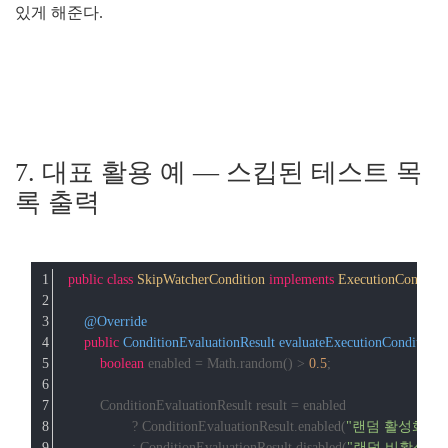
있게 해준다.
7. 대표 활용 예 — 스킵된 테스트 목
록 출력
public
class
SkipWatcherCondition
implements
ExecutionConditio
@Override
public
 ConditionEvaluationResult 
evaluateExecutionCondition
(
boolean
 enabled = Math.random() > 
0.5
;
        ConditionEvaluationResult result = enabled
                ? ConditionEvaluationResult.enabled(
"랜덤 활성화"
)
                : ConditionEvaluationResult.disabled(
"랜덤 비활성화"