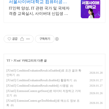
서울사이버대학교 컴퓨터공학
과 2026 가을학기 신편입생
IT인력 양성, IT 관련 국가 및 국제자
격증 교육실시, 사이버대 신입생 수 1
위 장학금 지급 1위, 학사 석사 박사
온라인복수학위까지
공감
구독하기
'
IT
>
JUnit
' 카테고리의 다른 글
[JUnit5] ConditionEvaluationResult.isEnabled()로 조건 결과 확
2026.01.28
인하기
(0)
[JUnit5] ConditionEvaluationResult.disabled() 활용하기
2026.01.27
(0)
[JUnit5] ConditionEvaluationResult.enabled() 사용법
2026.01.27
(0)
[JUnit5] ExtensionContext.getStore()로 데이터 저장하고 가져
2026.01.26
오기
(0)
[JUnit5] ExtensionContext.getTestMethod()로 메소드 정보 조
2026.01.26
회
(0)