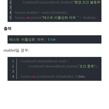
        ConditionEvaluationResult.disabled(
"환경 조건 불충족"
);
boolean disabled = result.isDisabled();
System.
out
.println(
"테스트 비활성화 여부: "
 + disabled);
출력
테스트
비활성화
여부:
true
enabled일 경우:
ConditionEvaluationResult result =
        ConditionEvaluationResult.enabled(
"조건 충족"
);
System.
out
.println(result.isDisabled()); 
// false