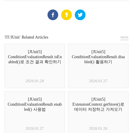
more
'IT/JUnit' Related Articles
[JUnit5]
[JUnit5]
ConditionEvaluationResult.isEn
ConditionEvaluationResult.disa
abled()로 조건 결과 확인하기
bled() 활용하기
2026.01.28
2026.01.27
[JUnit5]
[JUnit5]
ConditionEvaluationResult.enab
ExtensionContext.getStore()로
led() 사용법
데이터 저장하고 가져오기
2026.01.27
2026.01.26