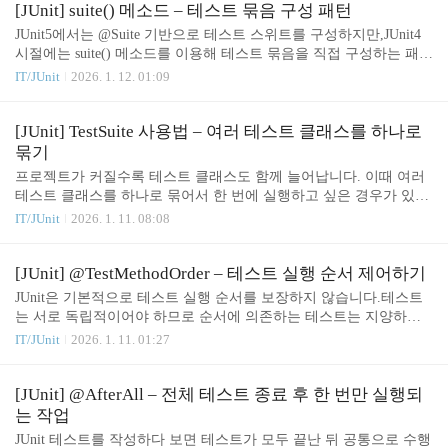
실행하는지 예제와 함께 설명합니다. 1. run() 메소드란 무엇인가?JU
[JUnit] suite() 메소드 – 테스트 묶음 구성 패턴
nit은 테스트 실행 과정을 다음과 같은 흐름으로 처리합니다.테스트
JUnit5에서는 @Suite 기반으로 테스트 스위트를 구성하지만,JUnit4
준비테스트 메소드 실행결과 수집실패/성공 여부 반환이 전체 과정
시절에는 suite() 메소드를 이용해 테스트 묶음을 직접 구성하는 패턴
을 하나의 메소드가 대표하는데, 그것이 바로 **run()**입니다.JUnit
이 널리 사용되었습니다.레거시 프로젝트나 JUnit4 기반 테스트를
IT/JUnit
2026. 1. 12. 01:09
3·4에서는 다음과 같은 형태로 구성됩니다.TestCase.run()TestSuite..
유지보수하는 경우 여전히 자주 마주치는 방식입니다.이번 글에서
는 JUnit4의 suite() 메소드 패턴을 중심으로 개념과 예제를 정리합니
다. 1. suite() 메소드란?JUnit4에서 여러 테스트 클래스를 한 번에 묶
[JUnit] TestSuite 사용법 – 여러 테스트 클래스를 하나로
어 실행하기 위해 사용하는 정적 팩토리 메소드입니다.테스트 클래
묶기
스 안에 suite() 메소드를 만들고 그 안에서 테스트 스위트를 구성하
프로젝트가 커질수록 테스트 클래스도 함께 늘어납니다. 이때 여러
여 반환하는 방식입니다.이 방식은 다음과 같은 특징을 가집니다.테
테스트 클래스를 하나로 묶어서 한 번에 실행하고 싶은 경우가 있습
스트를 프로그래밍적으로 구성할 수 있음필요한 테스트만 유연하게
니다. JUnit에서는 이를 위해 TestSuite 기능(또는 @Suite)을 제공합니
IT/JUnit
2026. 1. 11. 08:08
선택 가능@R..
다.JUnit4와 JUnit5는 사용하는 방식이 조금 다르기 때문에, 이 글에
서는 JUnit5 기준으로 설명하고 필요 시 JUnit4 방식도 간단히 정리합
니다. 1. TestSuite란?TestSuite는 여러 개의 테스트 클래스를 하나의
[JUnit] @TestMethodOrder – 테스트 실행 순서 제어하기
그룹으로 묶어 한 번에 실행하는 기능입니다.CI/CD 환경에서 특정
JUnit은 기본적으로 테스트 실행 순서를 보장하지 않습니다.테스트
기능군 테스트를 묶어서 실행하거나, 모듈별 테스트 실행 시 자주 사
는 서로 독립적이어야 하므로 순서에 의존하는 테스트는 지양하는
용됩니다.JUnit5에서는 @Suite 애너테이션을 사용하여 테스트 묶음
것이 원칙입니다.하지만 실제 현업 환경에서는 순서가 필요한 경우
IT/JUnit
2026. 1. 11. 01:27
을 구성합니다. 2. JUnit5 TestSuite ..
가 존재합니다.예를 들어,회원 등록 → 회원 조회 → 회원 삭제초기
설정 테스트 → 기능 테스트같은 흐름을 그대로 테스트해야 할 때입
니다.이럴 때 사용하는 기능이 바로 @TestMethodOrder입니다. 1. @T
[JUnit] @AfterAll – 전체 테스트 종료 후 한 번만 실행되
estMethodOrder란?@TestMethodOrder는 테스트 메서드의 실행 순서
는 작업
를 지정하는 애너테이션입니다.JUnit5에서는 순서 전략을 지정하는
JUnit 테스트를 작성하다 보면 테스트가 모두 끝난 뒤 공통으로 수행