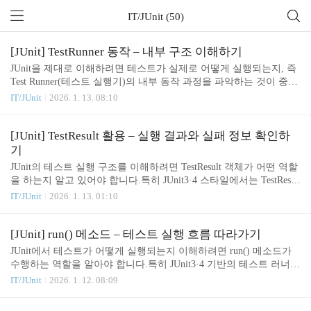
IT/JUnit (50)
[JUnit] TestRunner 동작 – 내부 구조 이해하기
JUnit을 제대로 이해하려면 테스트가 실제로 어떻게 실행되는지, 즉
Test Runner(테스트 실행기)의 내부 동작 과정을 파악하는 것이 중요
합니다.겉으로는 “Run Test” 버튼을 누르는 것처럼 보이지만, 내부에
IT/JUnit
2026. 1. 13. 08:10
서는 다음과 같은 복잡한 실행 흐름이 진행됩니다.이번 글에서는 JU
nit3 → JUnit4 → JUnit5로 이어지는 Test Runner의 진화 과정과 내부
동작 구조를 초보자도 이해할 수 있도록 정리합니다. 1. TestRunner
[JUnit] TestResult 활용 – 실행 결과와 실패 정보 확인하
란 무엇인가?TestRunner(테스트 실행기)는 다음 역할을 수행하는 테
기
스트 실행 엔진입니다.테스트 클래스 및 테스트 메소드 수집@Befor
JUnit의 테스트 실행 구조를 이해하려면 TestResult 객체가 어떤 역할
e / @After 실행테스트 메소드 실행예외 및 실패 처리실행 결과(Test
을 하는지 알고 있어야 합니다.특히 JUnit3·4 스타일에서는 TestResul
Result, Result, Listene..
t가 테스트 실행 과정에서몇 개의 테스트가 실행되었는지실패는 무
IT/JUnit
2026. 1. 13. 01:10
엇인지어떤 예외가 발생했는지등을 모두 기록하는 핵심 클래스였습
니다.JUnit5에서도 내부 개념은 유지되며, 리스너 기반의 결과 수집
이 사실상 TestResult의 확장된 형태입니다.이 글에서는 TestResult가
[JUnit] run() 메소드 – 테스트 실행 흐름 따라가기
어떤 일을 하는지, 어떻게 활용되는지, 실전 예제 중심으로 쉽게 정
JUnit에서 테스트가 어떻게 실행되는지 이해하려면 run() 메소드가
리합니다. 1. TestResult란 무엇인가?TestResult는 테스트 실행 결과를
수행하는 역할을 알아야 합니다.특히 JUnit3·4 기반의 테스트 러너
저장하는 객체입니다.테스트가 실행되면 JUnit 러너는 그 결과를 Tes
구조에서는 run() 메소드가 테스트 실행의 중심이었으며,JUnit5에서
IT/JUnit
2026. 1. 12. 08:09
tResult에 하나씩 기록합니다.TestResul..
도 내부적으로는 비슷한 개념을 유지하고 있습니다.이번 글에서는
초보자도 이해할 수 있도록 run() 메소드가 어떤 흐름으로 테스트를