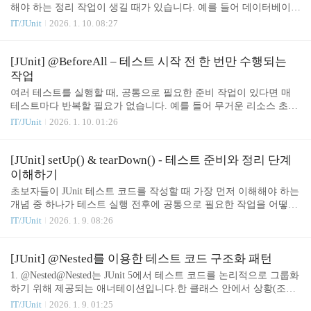
방식으로 작동합니다.대표적인 두 가지 전략MethodOrderer.OrderAn
해야 하는 정리 작업이 생길 때가 있습니다. 예를 들어 데이터베이스
notation — 개발자가 직접 숫자로 순서 지정MethodOrderer..
연결 해제, 외부 리소스 종료, 임시 파일 삭제 같은 작업입니다. 이런
IT/JUnit
2026. 1. 10. 08:27
작업을 매 테스트마다 반복할 필요는 없고, 테스트 전체가 끝났을 때
한 번만 수행하는 것이 효율적입니다. 이를 위해 JUnit은 @AfterAll
기능을 제공합니다.이 글에서는 @AfterAll의 역할과 사용법, 주의할
[JUnit] @BeforeAll – 테스트 시작 전 한 번만 수행되는
점을 초보자도 이해하기 쉽게 정리합니다. 1. @AfterAll이란?@After
작업
All이 붙은 메서드는 테스트 클래스의 모든 테스트가 끝난 후 한 번
여러 테스트를 실행할 때, 공통으로 필요한 준비 작업이 있다면 매
만 실행되는 정리 코드입니다.보통 @BeforeAll에서 열어둔 리소스
테스트마다 반복할 필요가 없습니다. 예를 들어 무거운 리소스 초기
를 종료하거나 테스트 전체가 끝날 때 해야 할 마무리 작업에 사용
화, DB 연결 설정, 환경 설정 로드처럼 비용이 큰 작업이라면 한 번
IT/JUnit
2026. 1. 10. 01:26
됩..
만 실행하는 것이 훨씬 효율적입니다. JUnit에서는 이를 위해 @Befo
reAll 기능을 제공합니다.이 글에서는 @BeforeAll의 역할과 특징, 그
리고 실전 예제 중심으로 쉽게 설명합니다. 1. @BeforeAll이란?@Bef
[JUnit] setUp() & tearDown() - 테스트 준비와 정리 단계
oreAll이 붙은 메서드는 테스트 클래스가 실행되기 전 딱 한 번만 실
이해하기
행되는 준비 코드입니다.테스트 전체에서 공통으로 사용할 리소스
초보자들이 JUnit 테스트 코드를 작성할 때 가장 먼저 이해해야 하는
나 설정을 초기화할 때 매우 유용합니다.실행 타이밍테스트 클래스
개념 중 하나가 테스트 실행 전후에 공통으로 필요한 작업을 어떻게
로딩 → @BeforeAll 실행(1회) → 각 테스트 메서드 실행 2. @Befor..
처리하느냐입니다. JUnit은 이를 위해 @BeforeEach(setUp), @AfterE
IT/JUnit
2026. 1. 9. 08:26
ach(tearDown)라는 매우 직관적인 기능을 제공합니다. 이 글에서는
두 기능의 역할과 사용법을 예제 코드와 함께 정리합니다. 1. setUp()
과 tearDown()이 필요한 이유테스트를 여러 개 작성하다 보면, 모든
[JUnit] @Nested를 이용한 테스트 코드 구조화 패턴
테스트에서 반복적으로 필요한 준비 코드가 생깁니다. 예를 들면 객
1. @Nested@Nested는 JUnit 5에서 테스트 코드를 논리적으로 그룹화
체 생성, DB 연결 준비, 임시 파일 생성 등이 있습니다.또한 테스트
하기 위해 제공되는 애너테이션입니다.한 클래스 안에서 상황(조건)
가 끝난 후에는 리소스 해제 또는 정리 작업이 필요할 수 있습니다.
별로 테스트를 묶을 수 있어서, 테스트가 많아져도 구조를 명확하게
IT/JUnit
2026. 1. 9. 01:25
이때 매 테스트마다 동일한 준비/정리 코드를 복붙하면코드 중..