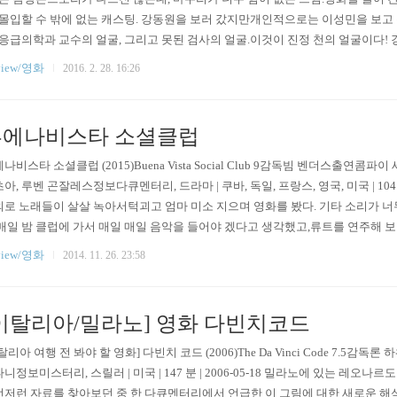
.몰입할 수 밖에 없는 캐스팅. 강동원을 보러 갔지만개인적으로는 이성민을 보고
 응급의학과 교수의 얼굴, 그리고 못된 검사의 얼굴.이것이 진정 천의 얼굴이다!
몇인데...왜 이리 귀엽지... 마지막으로 원래도 좋아하는 원조 붐바스틱!!왠지 몰입
view/영화
2016. 2. 28. 16:26
부에나비스타 소셜클럽
나비스타 소셜클럽 (2015)Buena Vista Social Club 9감독빔 벤더스출
아, 루벤 곤잘레스정보다큐멘터리, 드라마 | 쿠바, 독일, 프랑스, 영국, 미국 | 104 
로 노래들이 살살 녹아서턱괴고 엄마 미소 지으며 영화를 봤다. 기타 소리가 너
매일 밤 클럽에 가서 매일 매일 음악을 들어야 겠다고 생각했고,류트를 연주해 
겠다고 생각했고,마지막에는 씁쓸하지만쿠바 사람들이 느끼는 쿠바는 내가 생각하
view/영화
2014. 11. 26. 23:58
이탈리아/밀라노] 영화 다빈치코드
탈리아 여행 전 봐야 할 영화] 다빈치 코드 (2006)The Da Vinci Code 7.5감
니정보미스터리, 스릴러 | 미국 | 147 분 | 2006-05-18 밀라노에 있는 레오나
저런 자료를 찾아보던 중 한 다큐멘터리에서 언급한 이 그림에 대한 새로운 해석이