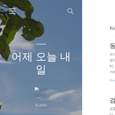
Re
동
어제 오늘 내
드디
었다
일
터,
거리
을 
Re
이모
고,
hi.anna
요즘
다.