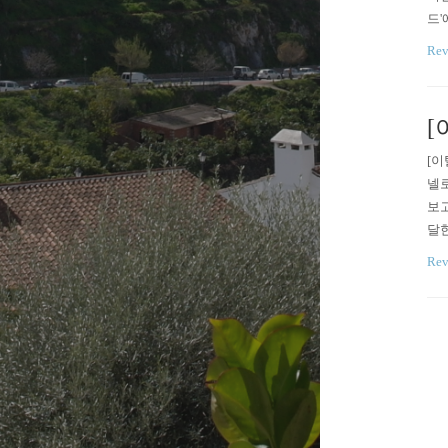
드'
마리
Re
[
[이
넬로
보고
달한
마 
Re