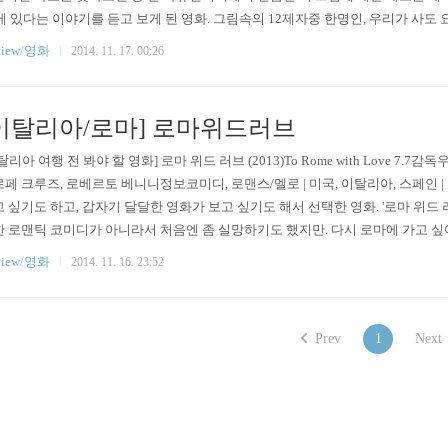
에 있다는 이야기를 듣고 보게 된 영화. 그림속의 12제자중 한명인, 우리가 사도
아라는 주장이다. 그러고 보니 그림속의 요한은 여자의 모습을 하고 있다.이럴수
view/영화
2014. 11. 17. 00:26
이탈리아/로마] 로마위드러브
탈리아 여행 전 봐야 할 영화] 로마 위드 러브 (2013)To Rome with Love 
페 크루즈, 로베르토 베니니정보코미디, 로맨스/멜로 | 미국, 이탈리아, 스페인 | 11
 싶기도 하고, 갑자기 달달한 영화가 보고 싶기도 해서 선택한 영화. '로마 위
 로맨틱 코미디가 아니라서 처음엔 좀 실망하기도 했지만. 다시 로마에 가고 싶
사람들 이야기. 지저분. 소매치기. 뜨거운 햇빛. 넘쳐나는 관광객들. 로마에 가기전
view/영화
2014. 11. 16. 23:52
Prev
1
Next