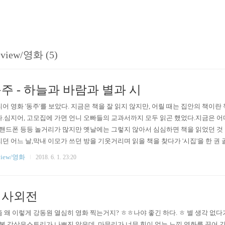
view/영화 (5)
주 - 하늘과 바람과 별과 시
어 영화 '동주'를 보았다. 지금은 책을 잘 읽지 않지만, 어릴 때는 집안의 책이란
.심지어, 고모집에 가면 언니 오빠들의 교과서까지 모두 읽곤 했었다.지금은 어디
 핸드폰 등등 놀거리가 많지만 옛날에는 그렇지 않아서 심심하면 책을 읽었던 것 
던 어느 날,막내 이모가 쓰던 방을 기웃거리며 읽을 책을 찾다가 '시집'을 한 권 
골랐던 이유는 아마도 삽화가 가장 많고, 글씨가 컸기 때문이었던 것 같다.그때의
view/영화
2018. 6. 1. 23:20
의 소설책을 읽기에는 아직 어린 초딩이었으니까. 그 시집의 첫 시가 바로 '윤동주'
왠지 그 때 읽었던, 그 시는 지금도 내 ..
검사외전
 왜 이렇게 강동원 열심히 영화 찍는거지? ㅎㅎ나야 좋긴 하다. ㅎ 별 생각 
 본 감상은스토리가 나쁘진 않은데, 마무리가 너무 힘이 없는 느낌.영화를 끌어 