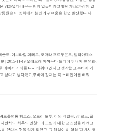
 온 영화였다.배우는 천의 얼굴이라고 했던가?오과장의 얼
 강동원은 이 영화에서 본인의 귀여움을 한껏 발산했다.나이
해서 보게된다. ㅎㅎ씬나!!!!
연콤파이 세군도, 이브라힘 페레르, 오마라 포르투온도, 엘리아데스
분 | 2015-11-19 오래오래 아껴두다 드디어 꺼내어 본 영화.
무 예뻐서 기타를 다시 배워야 겠다고 생각했고,쿠바에 가
보고 싶다고 생각했고,쿠바에 갈때는 꼭 스페인어를 배워 가
는 쿠바와 다르겠구나 하고 생각했다. 어..
독론 하워드출연톰 행크스, 오드리 토투, 이안 맥켈런, 장 르노, 폴
르도 다빈치의 '최후의 만찬' . 이 그림에 대한 포스팅을 하려고
 있다는 것을 알게 되었고, 그 해석이 이 영화 '다빈치 코