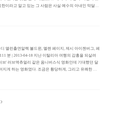
 요한이라고 알고 있는 그 사람은 사실 예수의 아내인 막달라
가! 기독교적인 입..
7.7감독우디 앨런출연알렉 볼드윈, 엘렌 페이지, 제시 아이젠버그, 페
1 분 | 2013-04-18 지난 이탈리아 여행의 감흥을 되살려
드 러브' 러브액츄얼리 같은 옴니버스식 영화인데 기대했던 달
어지게 하는 영화였다. 조금은 황당하게, 그리고 유쾌한 로
에도 그랬고, 다녀온 후에..