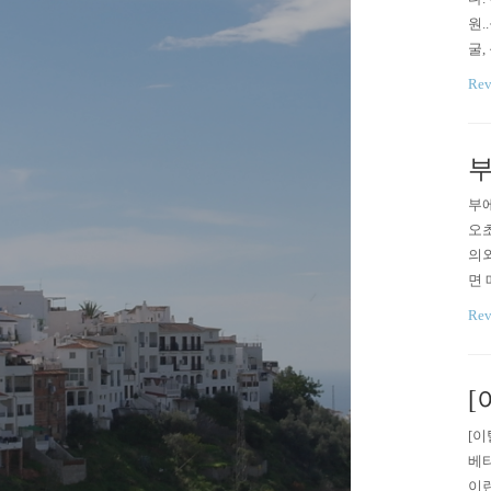
원.
굴,
가 
Re
부에
오초
의외
면 
야 
Re
[
[이
베타
이런