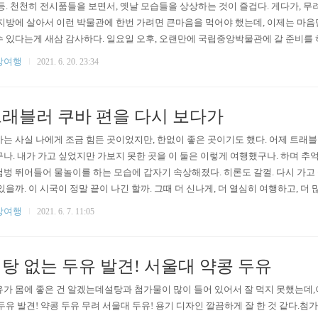
등. 천천히 전시품들을 보면서, 옛날 모습들을 상상하는 것이 즐겁다. 게다가, 무려
지방에 살아서 이런 박물관에 한번 가려면 큰마음을 먹어야 했는데, 이제는 마음
 있다는게 새삼 감사하다. 일요일 오후, 오랜만에 국립중앙박물관에 갈 준비를
이 많을 것을 예상은 했지만,, 미리 예약을 하지 않아서 입장을 할 수 없었다. 
상여행
2021. 6. 20. 23:34
 그래서, 유료 특별전 '호모 사피엔스 : 진화∞ 관계& 미래?' 티켓팅을 하고 입장했다. ht
r/site/main/exhiSpe..
래블러 쿠바 편을 다시 보다가
는 사실 나에게 조금 힘든 곳이었지만, 한없이 좋은 곳이기도 했다. 어제 트래블
나. 내가 가고 싶었지만 가보지 못한 곳을 이 둘은 이렇게 여행했구나. 하며 추
벙 뛰어들어 물놀이를 하는 모습에 갑자기 속상해졌다. 히론도 갈껄. 다시 가고 싶
있을까. 이 시국이 정말 끝이 나긴 할까. 그때 더 신나게, 더 열심히 여행하고, 
피곤에 쩔어 공항버스도 타고 싶고, 낯선 곳에서의 아침도 다시 맞아보고 싶고, 예
상여행
2021. 6. 7. 11:05
탕 없는 두유 발견! 서울대 약콩 두유
가 몸에 좋은 건 알겠는데설탕과 첨가물이 많이 들어 있어서 잘 먹지 못했는데
두유 발견! 약콩 두유 무려 서울대 두유! 용기 디자인 깔끔하게 잘 한 것 같다.첨