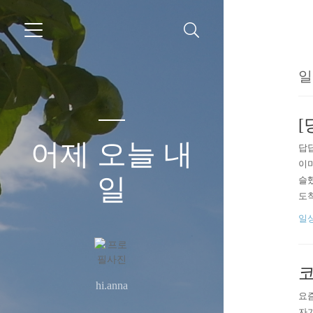
일
[
어제 오늘 내
답답
이미
일
슬했
도착
일
코
hi.anna
요즘
자가