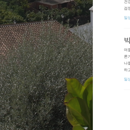
건강
검정
어 
일
다이
같다
빅
며칠
론가
나칠
하고
그날
일
다시
다고