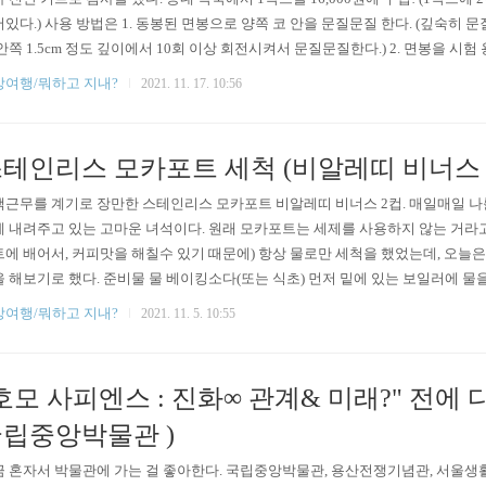
있다.) 사용 방법은 1. 동봉된 면봉으로 양쪽 코 안을 문질문질 한다. (깊숙히 
안쪽 1.5cm 정도 깊이에서 10회 이상 회전시켜서 문질문질한다.) 2. 면봉을 시험
다. 3. 시험 용액을 검사지에 3-4방울 떨어뜨린다. 4. 15분정도 기다린다. 진단
상여행/뭐하고 지내?
2021. 11. 17. 10:56
도 걸린다고 되어 있었지만 사실 검사결과는 시험용액을 검사지에 떨어뜨리자마자
다행히 음성 사진처럼 진단지의 C..
테인리스 모카포트 세척 (비알레띠 비너스 
근무를 계기로 장만한 스테인리스 모카포트 비알레띠 비너스 2컵. 매일매일 나
 내려주고 있는 고마운 녀석이다. 원래 모카포트는 세제를 사용하지 않는 거라고
에 배어서, 커피맛을 해칠수 있기 때문에) 항상 물로만 세척을 했었는데, 오늘
 해보기로 했다. 준비물 물 베이킹소다(또는 식초) 먼저 밑에 있는 보일러에 물을
 국민 수저인 베스킨라빈스 스푼을 이용하였다. 바스켓을 넣고, 컨테이너를 닫고,
상여행/뭐하고 지내?
2021. 11. 5. 10:55
를 내릴 때처럼 보일러에 담긴 베이킹소다 물이 컨테이너로 올라오면서 세척이 
올라오지 않고...... 생각해보니, 뭔가 압력이 있어야 보일러의 물..
호모 사피엔스 : 진화∞ 관계& 미래?" 전에 
립중앙박물관 )
 혼자서 박물관에 가는 걸 좋아한다. 국립중앙박물관, 용산전쟁기념관, 서울