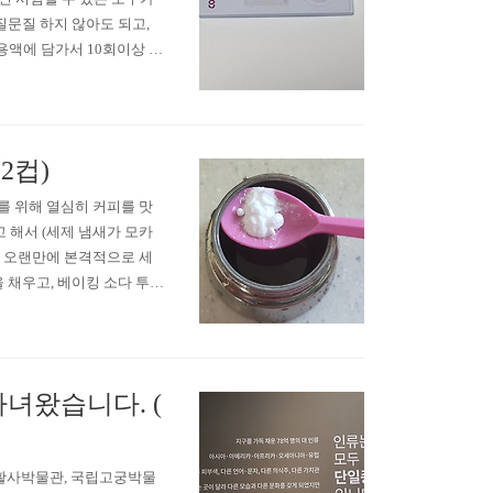
문질문질 하지 않아도 되고,
 용액에 담가서 10회이상 휘
 키트에는 검사시간이 15분
 나오기 시작했다. 결과
2컵)
를 위해 열심히 커피를 맛
 해서 (세제 냄새가 모카
은 오랜만에 본격적으로 세
 채우고, 베이킹 소다 투
 끓이기 시작했다. 이러면,
될거라고 생각했지만... 물
다녀왔습니다. (
생활사박물관, 국립고궁박물