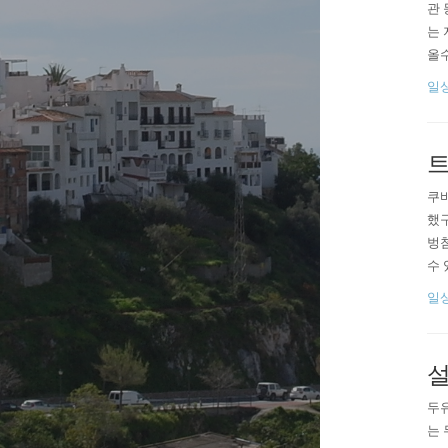
관 
는 
올수
사람
일
ㅠㅠ
o.k
트
쿠바
했구
벙첨
수 
로 
일
설
두유
는 