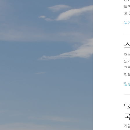
들어
코 
젓는
일
정
는 
스
재택
있게
포트
척을
입!
일
커피
은 
"
국
가끔