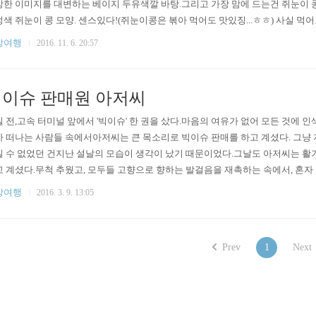
한 이미지를 대변하는 베이지 두유색깔 바탕.그리고 가장 맘에 드는건 쥐눈이 
색 쥐눈이 콩 모양. 센스있다!(쥐눈이콩은 볶아 먹어도 맛있징...ㅎㅎ) 사실 
있기 때문에 맛있는 맛은 아닌데,그래도 이전에 먹어보았던 무설탕 무첨가 두유들
상여행
2016. 11. 6. 20:57
어트 할 때 먹으면 좋은 잇 아이템인듯.달지 않고, 각종 첨가물이 없어서 맘 편하
.
이슈 판매원 아저씨
 전,고속 터미널 앞에서 '빅이슈' 한 권을 샀다.마음의 여유가 없어 모든 것에 
 떠나는 사람들 속에서아저씨는 큰 목소리로 빅이슈 판매를 하고 계셨다. 그냥
 수 없었던 건지난 설날의 모습이 생각이 났기 때문이었다.그날도 아저씨는 활
 계셨다.무척 추웠고, 모두들 고향으로 향하는 발걸음을 재촉하는 속에서, 혼자 
도 또 그렇게 변하지 않고 그자리에서 잡지를 판매하고 계셨다. 문득 내가 너무
상여행
2016. 3. 9. 13:05
 되돌아가,잡지를 한권 샀다.아저씨는 다시 큰 목소리로 감사합니다 하고 인사
 말하고 싶은 건 나였다.모든 것이 짜증스럽고 무기력한 요즘의 나..
Prev
1
Next