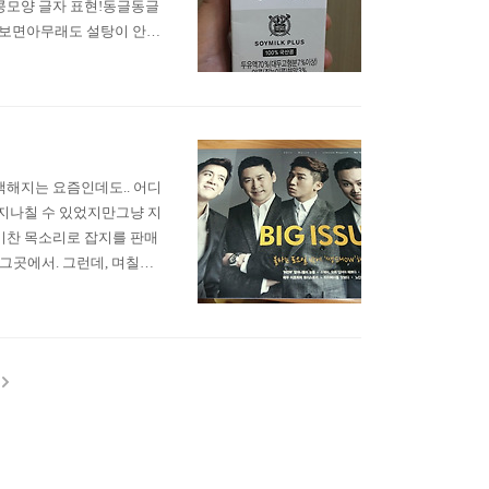
콩모양 글자 표현!동글동글
먹어보면아무래도 설탕이 안들
 보다는 깔끔한 맛이다!
게 먹을 수 있어서 좋은 것
인색해지는 요즘인데도.. 어디
 지나칠 수 있었지만그냥 지
기찬 목소리로 잡지를 판매
그곳에서. 그런데, 며칠전
 부끄러워졌다. 오던 길을
하셨다.하지만, 정말 감사하