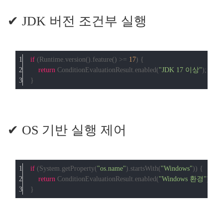
✔ JDK 버전 조건부 실행
if
 (Runtime.version().feature() >= 
17
) {
return
 ConditionEvaluationResult.enabled(
"JDK 17 이상"
);
}
✔ OS 기반 실행 제어
if
 (System.getProperty(
"os.name"
).startsWith(
"Windows"
)) {
return
 ConditionEvaluationResult.enabled(
"Windows 환경"
);
}