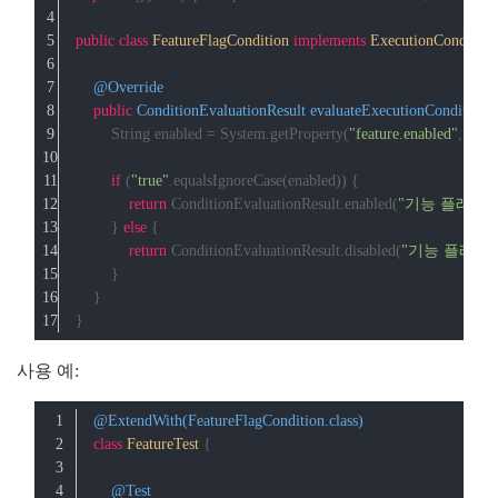
public
class
FeatureFlagCondition
implements
ExecutionCondition
@Override
public
 ConditionEvaluationResult 
evaluateExecutionCondition
(
        String enabled = System.getProperty(
"feature.enabled"
, 
"fals
if
 (
"true"
.equalsIgnoreCase(enabled)) {
return
 ConditionEvaluationResult.enabled(
"기능 플래그 
        } 
else
 {
return
 ConditionEvaluationResult.disabled(
"기능 플래그
        }
    }
}
사용 예:
@ExtendWith(FeatureFlagCondition.class)
class
FeatureTest
{
@Test