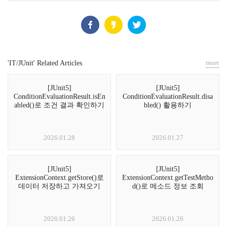
more
'IT/JUnit' Related Articles
[JUnit5]
[JUnit5]
ConditionEvaluationResult.isEn
ConditionEvaluationResult.disa
abled()로 조건 결과 확인하기
bled() 활용하기
2026.01.28
2026.01.27
[JUnit5]
[JUnit5]
ExtensionContext.getStore()로
ExtensionContext.getTestMetho
데이터 저장하고 가져오기
d()로 메소드 정보 조회
2026.01.26
2026.01.26