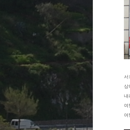
서
상하
내
여
여