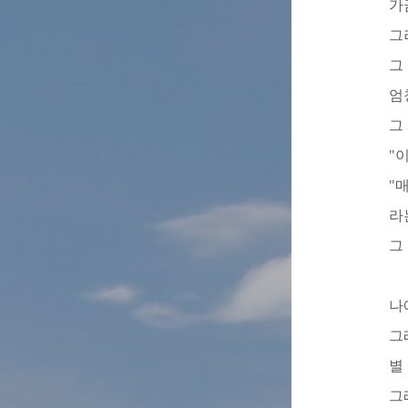
가
그
그
엄
그
"
"
라
그
나
그
별
그