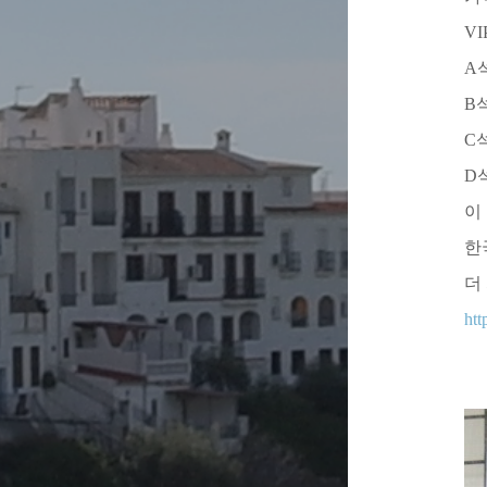
V
A
B
C
D
이
한
더
htt