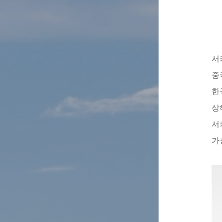
서
중
한
상
서
가