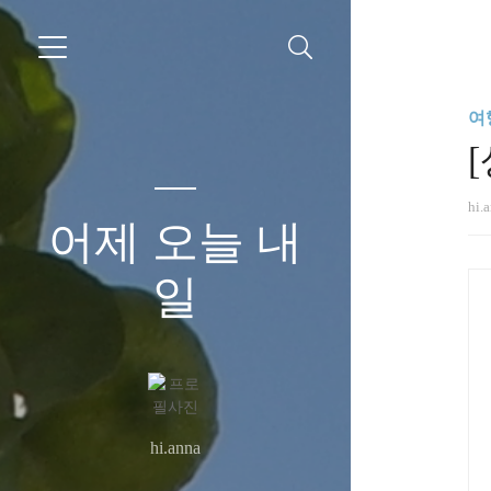
여행
hi.
어제 오늘 내
일
hi.anna