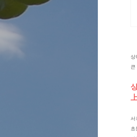
상
큰
상
上
서
초