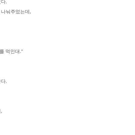
다.
 나눠주었는데,
 먹인대."
다.
,