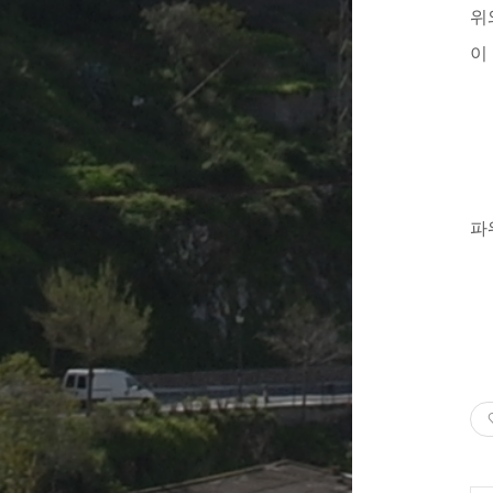
위
이 
파