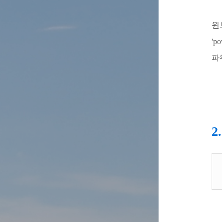
윈
'p
파
2