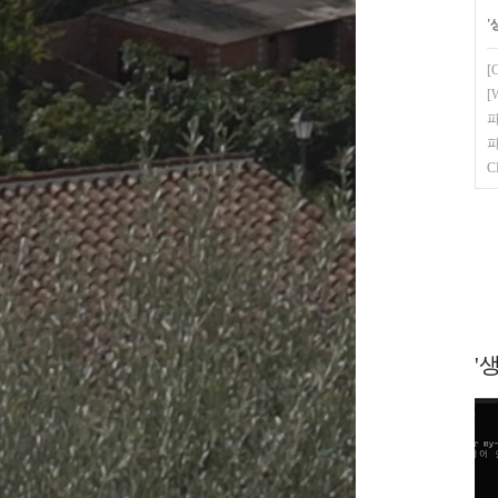
'
[
[
파
파
C
'생