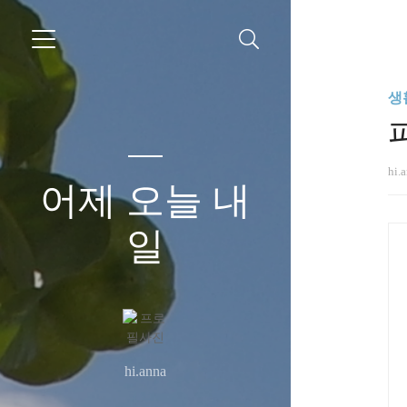
생
hi.
어제 오늘 내
일
hi.anna